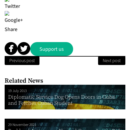
Share
Support us
Previous post
Next post
Related News
19 July 2013
Diplomatic Service Dog Opens Doors in Cuba
and Fetches Cuban Student
29 November 2021