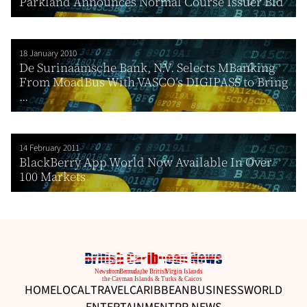
Parkland Announces Normal Course Issuer Bid
18 January 2010
De Surinaamsche Bank, N.V. Selects MBanking
From MoadBus With VASCO’s DIGIPASS to Bring
...
14 February 2011
BlackBerry App World Now Available In Over
100 Markets
HOME
LOCAL
TRAVEL
CARIBBEAN
BUSINESS
WORLD