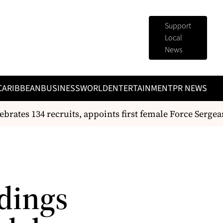
Support
Local
News
CARIBBEAN
BUSINESS
WORLD
ENTERTAINMENT
PR NEWS
rates 134 recruits, appoints first female Force Sergean
dings