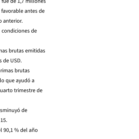
 fue de 1,7 millones
 favorable antes de
 anterior.
 condiciones de
mas brutas emitidas
es de USD.
rimas brutas
 lo que ayudó a
cuarto trimestre de
isminuyó de
015.
l 90,1 % del año