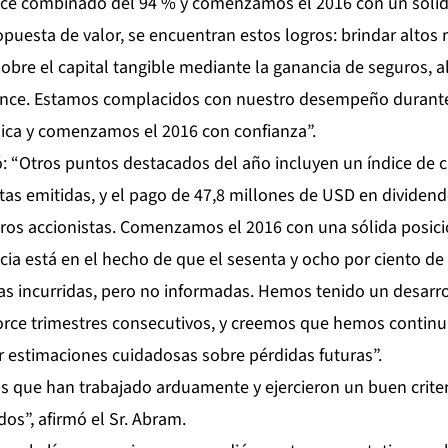
ice combinado del 94 % y comenzamos el 2016 con un sólid
opuesta de valor, se encuentran estos logros: brindar altos
obre el capital tangible mediante la ganancia de seguros, a
ance. Estamos complacidos con nuestro desempeño durante
ca y comenzamos el 2016 con confianza”.
ó: “Otros puntos destacados del año incluyen un índice de 
tas emitidas, y el pago de 47,8 millones de USD en dividend
tros accionistas. Comenzamos el 2016 con una sólida posic
cia está en el hecho de que el sesenta y ocho por ciento de
as incurridas, pero no informadas. Hemos tenido un desarro
orce trimestres consecutivos, y creemos que hemos contin
ar estimaciones cuidadosas sobre pérdidas futuras”.
as que han trabajado arduamente y ejercieron un buen criter
dos”, afirmó el Sr. Abram.