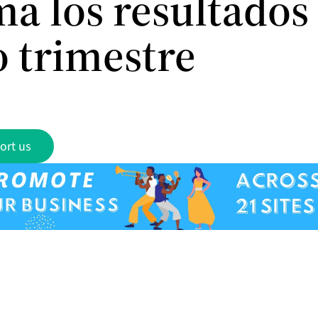
a los resultados
o trimestre
ort us