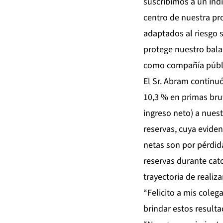
suscribimos a un índ
centro de nuestra pr
adaptados al riesgo s
protege nuestro bal
como compañía públi
El Sr. Abram continu
10,3 % en primas bru
ingreso neto) a nues
reservas, cuya eviden
netas son por pérdid
reservas durante cat
trayectoria de realiz
“Felicito a mis coleg
brindar estos resulta