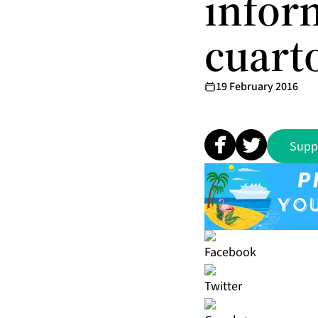
inform
cuart
19 February 2016
Supp