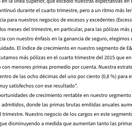
en la línea superior, que excedió nuestras expectativas en 
continuó durante el cuarto trimestre, pero a un ritmo más 
ia para nuestros negocios de excesos y excedentes (Excess
os meses del trimestre, en particular, para las pólizas más 
ia con nuestro énfasis en la ganancia de seguro, elegimos 
idado. El índice de crecimiento en nuestro segmento de E&
ecutamos más pólizas en el cuarto trimestre del 2015 que en 
ro con menores primas promedio por cuenta. Nuestra estrat
entro de las ocho décimas del uno por ciento (0,8 %) para e
y satisfechos con ese resultado”.
ortunidades de crecimiento rentable en nuestro segmento
s admitidos, donde las primas brutas emitidas anuales au
l trimestre. Nuestro negocio de los cargos en este segmento
sigue disminuyendo a medida que aumentan tanto las prima