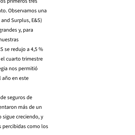
los primeros tres
lento. Observamos una
 and Surplus, E&S)
grandes y, para
nuestras
S se redujo a 4,5 %
el cuarto trimestre
egia nos permitió
l año en este
 de seguros de
mentaron más de un
 sigue creciendo, y
s percibidas como los